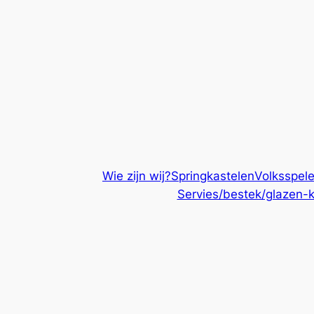
Ga
naar
de
inhoud
Wie zijn wij?
Springkastelen
Volksspel
Servies/bestek/glazen-