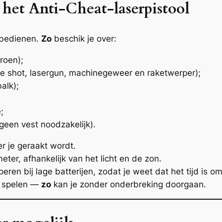
 het Anti-Cheat-laserpistool
e bedienen.
Zo
beschik je over:
roen);
gle shot, lasergun, machinegeweer en raketwerper);
alk);
;
geen vest noodzakelijk).
 je geraakt wordt.
er, afhankelijk van het licht en de zon.
ren bij lage batterijen, zodat je weet dat het tijd is o
ur spelen —
zo
kan je zonder onderbreking doorgaan.