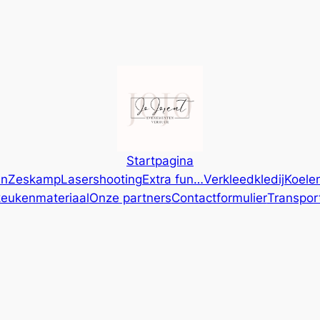
Startpagina
en
Zeskamp
Lasershooting
Extra fun…
Verkleedkledij
Koele
keukenmateriaal
Onze partners
Contactformulier
Transpor