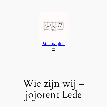
Ga
naar
de
inhoud
Startpagina
Wie zijn wij –
jojorent Lede